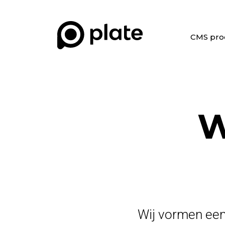
CMS pro
Plate Multisite
Plate Delta (headles
W
Wij vormen een