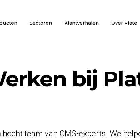
ducten
Sectoren
Klantverhalen
Over Plate
Onderwijs
Plate Content Engineering Layer
s)
erken bij Pla
 hecht team van CMS-experts. We help