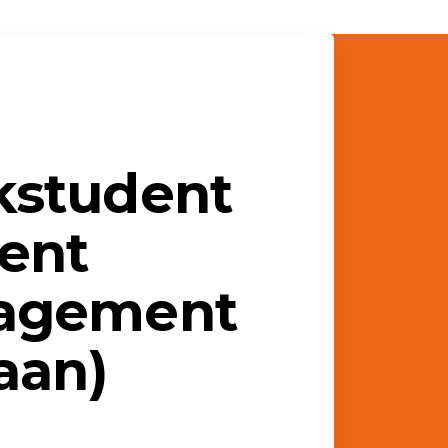
student
ent
agement
aan)